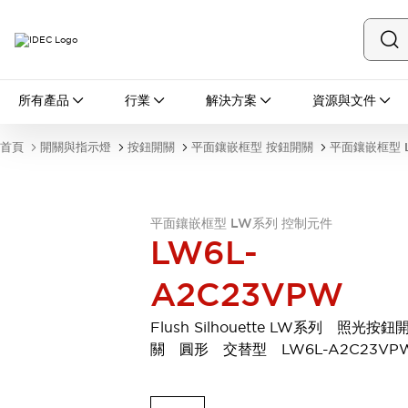
所有產品
所有產品
行業
解決方案
資源與文件
開關與指示燈
按鈕開關
首頁
開關與指示燈
按鈕開關
平面鑲嵌框型 按鈕開關
平面鑲嵌框型 
指示燈和蜂鳴器
瀏覽全部
安全與防爆
安全設備
防爆設備
平面鑲嵌框型 LW系列 控制元件
LW6L-
瀏覽全部
盤櫃
A2C23VPW
繼電器·計時器
電源供應器
Flush Silhouette LW系列 照光按鈕
回路保護器
關 圓形 交替型 LW6L-A2C23VP
LED照明裝置
端子台
瀏覽全部
自動化