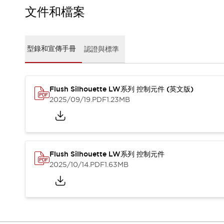
CAD檔
文件和檔案
型錄和宣傳手冊
影片專區
選型系統
型錄和宣傳手冊
認證與標準
軟體下載
邏輯模擬器
產品資安通知
最新消息
Flush Silhouette LW系列 控制元件 (英文版)
新聞中心
2025/09/19
.PDF
1.23MB
活動
促銷活動
部落格
支援
Flush Silhouette LW系列 控制元件
聯絡我們
服務據點
2025/10/14
.PDF
1.63MB
產品變更/停產通知
RoHS指令對應
認證與標準