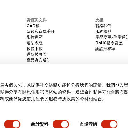
資源與文件
支援
CAD檔
聯絡我們
型錄和宣傳手冊
服務據點
影片專區
產品變更/停產通
選型系統
RoHS指令對應
軟體下載
認證與標準
邏輯模擬器
產品資安通知
內容和廣告個人化，以提供社交媒體功能和分析我們的流量。我們也與
作夥伴分享有關您使用我們網站的資料，這些合作夥伴可能會將有
資料或他們從您使用他們的服務時所收集的資料相結合。
統計資料
市場營銷
產品詳情
主要特點
規格
文件和檔案