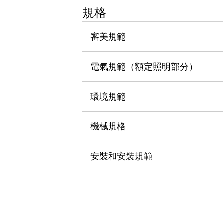
瀏覽全部
規格
機器人
使人機協作更安全、更高效
審美規範
發揮協作機器人潛力的安全措施
瀏覽全部
半導體
電氣規範（額定照明部分）
提高半導體製造裝置設計自由度的方法
瞬間完成開關的更換，避免停機時間拉長
充分對應安全標準
瀏覽全部
環境規範
瀏覽全部
解決方案
機械規格
IIoT（工業物聯網）
去面板化
RFID 認證
安全及其未來
安裝和安裝規範
安全及其未來 | 解決⽅案
瀏覽全部
從基礎了解安全元件
瀏覽全部
資源與文件