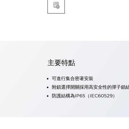
可程式控制器
可程式人機介面
工業乙太網路設備
瀏覽全部
自動識別
自動識別
感測器
瀏覽全部
行業
汽車
主要特點
工業機器人的潛在風險，從第三者角度徹底驗證
減少安全柵內的人身事故
可進行集合密著安裝
兼顧良好的視認性及減少維修工時
最適合小型裝置的安全對策
瀏覽全部
附鎖選擇開關採用高安全性的彈子鎖
工具機
防護結構為IP65（IEC60529）
降低機床成本的技巧簡單的讓人意外
尋找讓機床更小型化的可能性
從外觀設計的觀點提升機床的附加價值
預防導致機器故障的「瞬停」
3位置促動開關確保綜合加工中心機的安全性