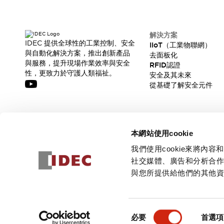
解決方案
IDEC 提供全球性的工業控制、安全
IIoT（工業物聯網）
與自動化解決方案，推出創新產品
去面板化
與服務，提升現場作業效率與安全
RFID認證
性，更致力於守護人類福祉。
安全及其未來
從基礎了解安全元件
訂閱我們的電子報，獲取我們的最新訊息!
本網站使用cookie
訂閱
我們使用cookie來將
社交媒體、廣告和分析合
與您所提供給他們的其他
© 2026 IDEC Corporation
隱私權政策
使用條款
同
必要
首選項
意