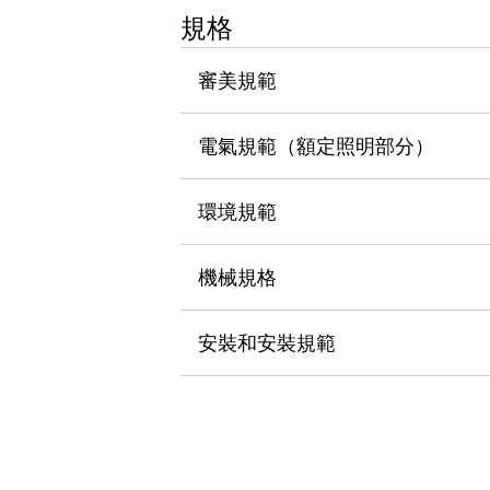
瀏覽全部
規格
機器人
使人機協作更安全、更高效
審美規範
發揮協作機器人潛力的安全措施
瀏覽全部
半導體
電氣規範（額定照明部分）
提高半導體製造裝置設計自由度的方法
瞬間完成開關的更換，避免停機時間拉長
充分對應安全標準
瀏覽全部
環境規範
瀏覽全部
解決方案
機械規格
IIoT（工業物聯網）
去面板化
RFID 認證
安全及其未來
安裝和安裝規範
安全及其未來 | 解決⽅案
瀏覽全部
從基礎了解安全元件
瀏覽全部
資源與文件