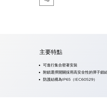
可程式控制器
可程式人機介面
工業乙太網路設備
瀏覽全部
自動識別
自動識別
感測器
瀏覽全部
行業
汽車
主要特點
工業機器人的潛在風險，從第三者角度徹底驗證
減少安全柵內的人身事故
可進行集合密著安裝
兼顧良好的視認性及減少維修工時
最適合小型裝置的安全對策
瀏覽全部
附鎖選擇開關採用高安全性的彈子鎖
工具機
防護結構為IP65（IEC60529）
降低機床成本的技巧簡單的讓人意外
尋找讓機床更小型化的可能性
從外觀設計的觀點提升機床的附加價值
預防導致機器故障的「瞬停」
3位置促動開關確保綜合加工中心機的安全性