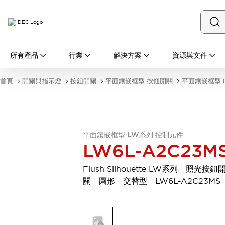
所有產品
所有產品
行業
解決方案
資源與文件
開關與指示燈
按鈕開關
首頁
開關與指示燈
按鈕開關
平面鑲嵌框型 按鈕開關
平面鑲嵌框型 
指示燈和蜂鳴器
瀏覽全部
安全與防爆
安全設備
防爆設備
瀏覽全部
平面鑲嵌框型 LW系列 控制元件
LW6L-A2C23M
盤櫃
繼電器·計時器
Flush Silhouette LW系列 照光按鈕
電源供應器
關 圓形 交替型 LW6L-A2C23MS
回路保護器
LED照明裝置
端子台
瀏覽全部
自動化