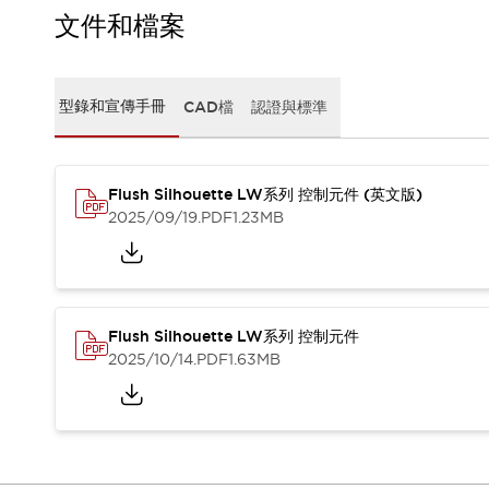
CAD檔
文件和檔案
型錄和宣傳手冊
影片專區
選型系統
型錄和宣傳手冊
CAD檔
認證與標準
軟體下載
邏輯模擬器
產品資安通知
最新消息
Flush Silhouette LW系列 控制元件 (英文版)
新聞中心
2025/09/19
.PDF
1.23MB
活動
促銷活動
部落格
支援
Flush Silhouette LW系列 控制元件
聯絡我們
服務據點
2025/10/14
.PDF
1.63MB
產品變更/停產通知
RoHS指令對應
認證與標準