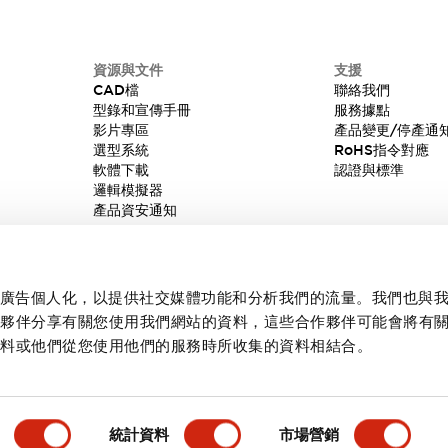
資源與文件
支援
CAD檔
聯絡我們
型錄和宣傳手冊
服務據點
影片專區
產品變更/停產通
選型系統
RoHS指令對應
軟體下載
認證與標準
邏輯模擬器
產品資安通知
內容和廣告個人化，以提供社交媒體功能和分析我們的流量。我們也與
作夥伴分享有關您使用我們網站的資料，這些合作夥伴可能會將有
資料或他們從您使用他們的服務時所收集的資料相結合。
統計資料
市場營銷
產品詳情
主要特點
規格
文件和檔案