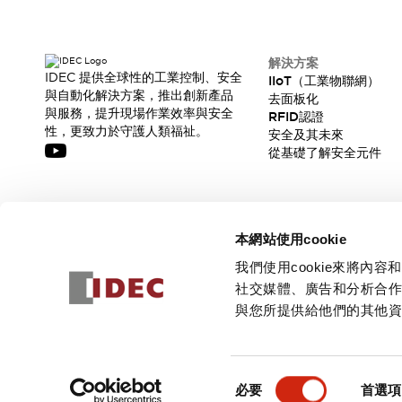
解決方案
IDEC 提供全球性的工業控制、安全
IIoT（工業物聯網）
與自動化解決方案，推出創新產品
去面板化
與服務，提升現場作業效率與安全
RFID認證
性，更致力於守護人類福祉。
安全及其未來
從基礎了解安全元件
訂閱我們的電子報，獲取我們的最新訊息!
本網站使用cookie
訂閱
我們使用cookie來將
社交媒體、廣告和分析合
與您所提供給他們的其他
© 2026 IDEC Corporation
隱私權政策
使用條款
同
必要
首選項
意