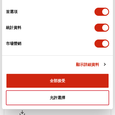
環境規範
選
擇
首選項
機械規格
統計資料
安裝和安裝規範
市場營銷
文件和檔案
顯示詳細資料
型錄和宣傳手冊
認證與標準
全部接受
允許選擇
Flush Silhouette LW系列 控制元件 (英文版)
2025/09/19
.PDF
1.23MB