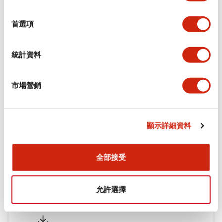
環境規範
選
擇
首選項
機械規格
統計資料
安裝和安裝規範
市場營銷
文件和檔案
顯示詳細資料
型錄和宣傳手冊
認證與標準
全部接受
允許選擇
Flush Silhouette LW系列 控制元件 (英文版)
2025/09/19
.PDF
1.23MB