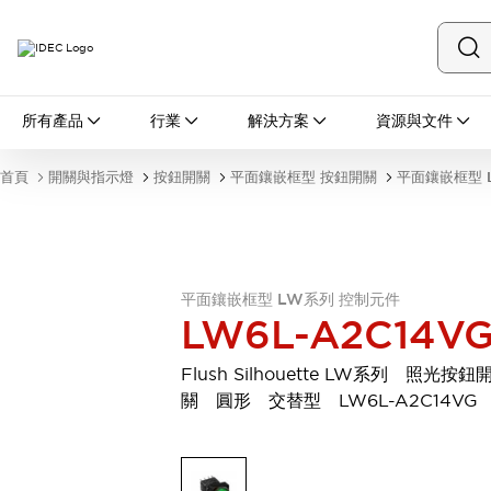
所有產品
所有產品
行業
解決方案
資源與文件
開關與指示燈
按鈕開關
首頁
開關與指示燈
按鈕開關
平面鑲嵌框型 按鈕開關
平面鑲嵌框型 
指示燈和蜂鳴器
瀏覽全部
安全與防爆
安全設備
防爆設備
瀏覽全部
平面鑲嵌框型 LW系列 控制元件
盤櫃
LW6L-A2C14V
繼電器·計時器
電源供應器
Flush Silhouette LW系列 照光按鈕
回路保護器
關 圓形 交替型 LW6L-A2C14VG
LED照明裝置
端子台
瀏覽全部
自動化