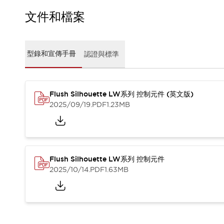
CAD檔
型錄和宣傳手冊
文件和檔案
影片專區
選型系統
軟體下載
型錄和宣傳手冊
認證與標準
邏輯模擬器
產品資安通知
最新消息
Flush Silhouette LW系列 控制元件 (英文版)
新聞中心
2025/09/19
.PDF
1.23MB
活動
促銷活動
部落格
支援
聯絡我們
服務據點
Flush Silhouette LW系列 控制元件
產品變更/停產通知
2025/10/14
.PDF
1.63MB
RoHS指令對應
認證與標準