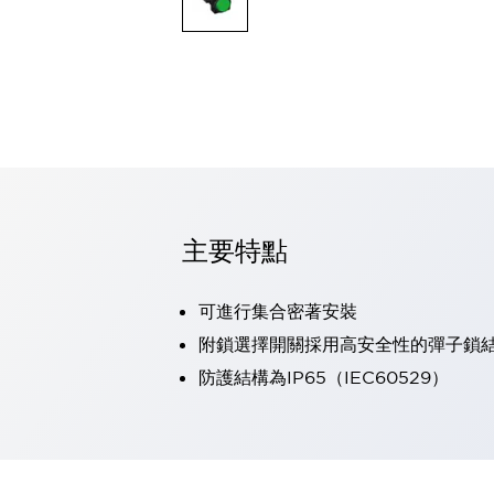
可程式控制器
可程式人機介面
工業乙太網路設備
瀏覽全部
自動識別
自動識別
感測器
瀏覽全部
行業
汽車
主要特點
工業機器人的潛在風險，從第三者角度徹底驗證
減少安全柵內的人身事故
兼顧良好的視認性及減少維修工時
可進行集合密著安裝
最適合小型裝置的安全對策
瀏覽全部
附鎖選擇開關採用高安全性的彈子鎖
工具機
防護結構為IP65（IEC60529）
降低機床成本的技巧簡單的讓人意外
尋找讓機床更小型化的可能性
從外觀設計的觀點提升機床的附加價值
預防導致機器故障的「瞬停」
3位置促動開關確保綜合加工中心機的安全性