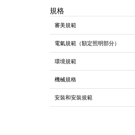
瀏覽全部
規格
機器人
使人機協作更安全、更高效
審美規範
發揮協作機器人潛力的安全措施
瀏覽全部
半導體
提高半導體製造裝置設計自由度的方法
電氣規範（額定照明部分）
瞬間完成開關的更換，避免停機時間拉長
充分對應安全標準
瀏覽全部
環境規範
瀏覽全部
解決方案
IIoT（工業物聯網）
機械規格
去面板化
RFID 認證
安全及其未來
安裝和安裝規範
安全及其未來 | 解決⽅案
瀏覽全部
從基礎了解安全元件
瀏覽全部
資源與文件