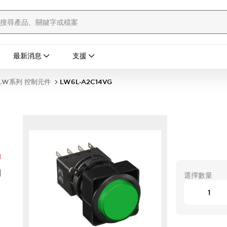
最新消息
支援
LW系列 控制元件
LW6L-A2C14VG
G
開
選擇數量