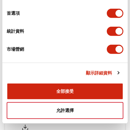
環境規範
選
擇
首選項
機械規格
統計資料
安裝和安裝規範
市場營銷
文件和檔案
顯示詳細資料
型錄和宣傳手冊
認證與標準
全部接受
允許選擇
Flush Silhouette LW系列 控制元件 (英文版)
2025/09/19
.PDF
1.23MB