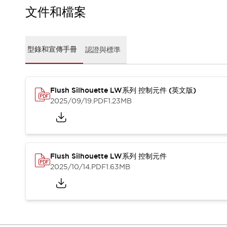
CAD檔
文件和檔案
型錄和宣傳手冊
影片專區
選型系統
型錄和宣傳手冊
認證與標準
軟體下載
邏輯模擬器
產品資安通知
最新消息
Flush Silhouette LW系列 控制元件 (英文版)
新聞中心
2025/09/19
.PDF
1.23MB
活動
促銷活動
部落格
支援
Flush Silhouette LW系列 控制元件
聯絡我們
服務據點
2025/10/14
.PDF
1.63MB
產品變更/停產通知
RoHS指令對應
認證與標準