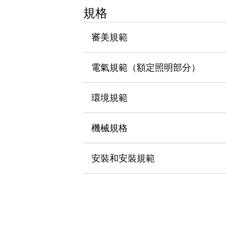
瀏覽全部
規格
機器人
使人機協作更安全、更高效
審美規範
發揮協作機器人潛力的安全措施
瀏覽全部
半導體
電氣規範（額定照明部分）
提高半導體製造裝置設計自由度的方法
瞬間完成開關的更換，避免停機時間拉長
充分對應安全標準
瀏覽全部
環境規範
瀏覽全部
解決方案
機械規格
IIoT（工業物聯網）
去面板化
RFID 認證
安全及其未來
安裝和安裝規範
安全及其未來 | 解決⽅案
瀏覽全部
從基礎了解安全元件
瀏覽全部
資源與文件