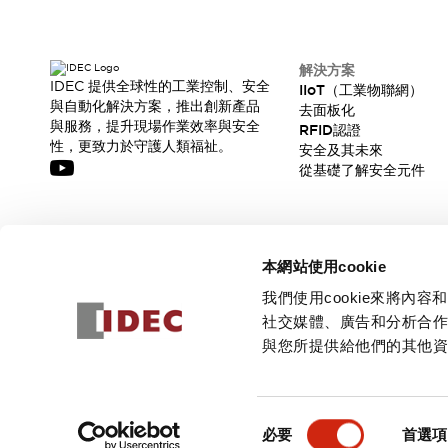
解決方案
IDEC 提供全球性的工業控制、安全
IIoT（工業物聯網）
與自動化解決方案，推出創新產品
去面板化
與服務，提升現場作業效率與安全
RFID認證
性，更致力於守護人類福祉。
安全及其未來
從基礎了解安全元件
訂閱我們的電子報，獲取我們的最新訊息!
本網站使用cookie
訂閱
我們使用cookie來將
社交媒體、廣告和分析合
與您所提供給他們的其他
© 2026 IDEC Corporation
隱私權政策
使用條款
同
必要
首選項
意