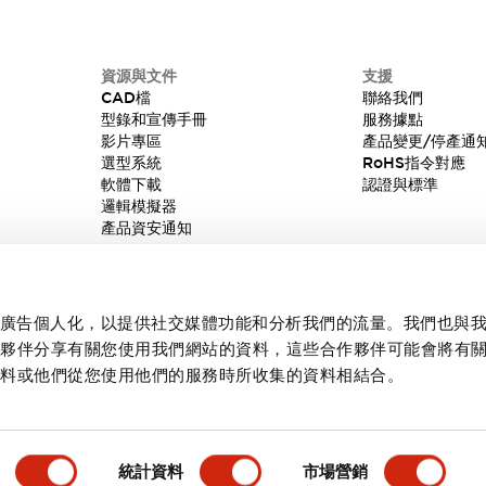
資源與文件
支援
CAD檔
聯絡我們
型錄和宣傳手冊
服務據點
影片專區
產品變更/停產通
選型系統
RoHS指令對應
軟體下載
認證與標準
邏輯模擬器
產品資安通知
內容和廣告個人化，以提供社交媒體功能和分析我們的流量。我們也與
作夥伴分享有關您使用我們網站的資料，這些合作夥伴可能會將有
資料或他們從您使用他們的服務時所收集的資料相結合。
統計資料
市場營銷
產品詳情
主要特點
規格
文件和檔案