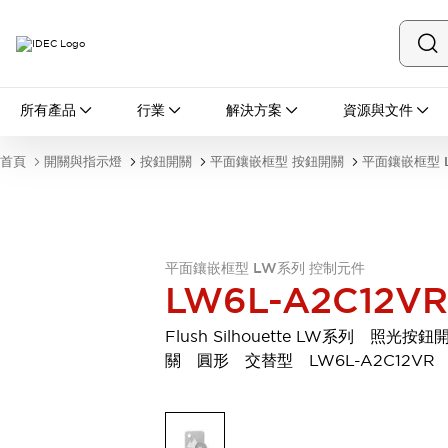
所有產品
所有產品
行業
解決方案
資源與文件
開關與指示燈
按鈕開關
首頁
開關與指示燈
按鈕開關
平面鑲嵌框型 按鈕開關
平面鑲嵌框型 
指示燈和蜂鳴器
瀏覽全部
安全與防爆
安全設備
防爆設備
瀏覽全部
平面鑲嵌框型 LW系列 控制元件
LW6L-A2C12VR
盤櫃
繼電器·計時器
Flush Silhouette LW系列 照光按鈕
電源供應器
關 圓形 交替型 LW6L-A2C12VR
回路保護器
LED照明裝置
端子台
瀏覽全部
自動化