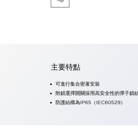
可程式控制器
可程式人機介面
工業乙太網路設備
瀏覽全部
自動識別
自動識別
感測器
瀏覽全部
行業
汽車
主要特點
工業機器人的潛在風險，從第三者角度徹底驗證
減少安全柵內的人身事故
可進行集合密著安裝
兼顧良好的視認性及減少維修工時
最適合小型裝置的安全對策
瀏覽全部
附鎖選擇開關採用高安全性的彈子鎖
工具機
防護結構為IP65（IEC60529）
降低機床成本的技巧簡單的讓人意外
尋找讓機床更小型化的可能性
從外觀設計的觀點提升機床的附加價值
預防導致機器故障的「瞬停」
3位置促動開關確保綜合加工中心機的安全性