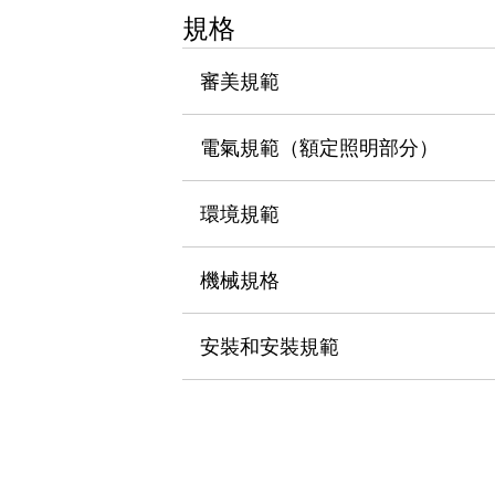
瀏覽全部
規格
機器人
使人機協作更安全、更高效
審美規範
發揮協作機器人潛力的安全措施
瀏覽全部
半導體
電氣規範（額定照明部分）
提高半導體製造裝置設計自由度的方法
瞬間完成開關的更換，避免停機時間拉長
充分對應安全標準
瀏覽全部
環境規範
瀏覽全部
解決方案
機械規格
IIoT（工業物聯網）
去面板化
RFID 認證
安全及其未來
安裝和安裝規範
安全及其未來 | 解決⽅案
瀏覽全部
從基礎了解安全元件
瀏覽全部
資源與文件