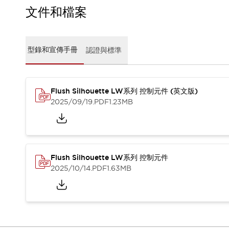
CAD檔
文件和檔案
型錄和宣傳手冊
影片專區
選型系統
型錄和宣傳手冊
認證與標準
軟體下載
邏輯模擬器
產品資安通知
最新消息
Flush Silhouette LW系列 控制元件 (英文版)
新聞中心
2025/09/19
.PDF
1.23MB
活動
促銷活動
部落格
支援
Flush Silhouette LW系列 控制元件
聯絡我們
服務據點
2025/10/14
.PDF
1.63MB
產品變更/停產通知
RoHS指令對應
認證與標準