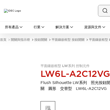
所有產品
所有產品
行業
解決方案
資源與文件
開關與指示燈
按鈕開關
首頁
開關與指示燈
按鈕開關
平面鑲嵌框型 按鈕開關
平面鑲嵌框型 
指示燈和蜂鳴器
瀏覽全部
安全與防爆
安全設備
防爆設備
瀏覽全部
平面鑲嵌框型 LW系列 控制元件
LW6L-A2C12VG
盤櫃
繼電器·計時器
Flush Silhouette LW系列 照光按鈕
電源供應器
關 圓形 交替型 LW6L-A2C12VG
回路保護器
LED照明裝置
端子台
瀏覽全部
自動化