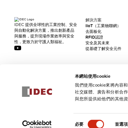
解決方案
IDEC 提供全球性的工業控制、安全
IIoT（工業物聯網）
與自動化解決方案，推出創新產品
去面板化
與服務，提升現場作業效率與安全
RFID認證
性，更致力於守護人類福祉。
安全及其未來
從基礎了解安全元件
訂閱我們的電子報，獲取我們的最新訊息!
本網站使用cookie
訂閱
我們使用cookie來將
社交媒體、廣告和分析合
與您所提供給他們的其他
© 2026 IDEC Corporation
隱私權政策
使用條款
同
必要
首選項
意