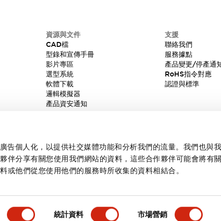
資源與文件
支援
CAD檔
聯絡我們
型錄和宣傳手冊
服務據點
影片專區
產品變更/停產通
選型系統
RoHS指令對應
軟體下載
認證與標準
邏輯模擬器
產品資安通知
內容和廣告個人化，以提供社交媒體功能和分析我們的流量。我們也與
作夥伴分享有關您使用我們網站的資料，這些合作夥伴可能會將有
資料或他們從您使用他們的服務時所收集的資料相結合。
統計資料
市場營銷
產品詳情
主要特點
規格
文件和檔案