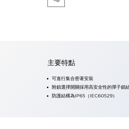
可程式控制器
可程式人機介面
工業乙太網路設備
瀏覽全部
自動識別
自動識別
感測器
瀏覽全部
行業
汽車
主要特點
工業機器人的潛在風險，從第三者角度徹底驗證
減少安全柵內的人身事故
可進行集合密著安裝
兼顧良好的視認性及減少維修工時
最適合小型裝置的安全對策
瀏覽全部
附鎖選擇開關採用高安全性的彈子鎖
工具機
防護結構為IP65（IEC60529）
降低機床成本的技巧簡單的讓人意外
尋找讓機床更小型化的可能性
從外觀設計的觀點提升機床的附加價值
預防導致機器故障的「瞬停」
3位置促動開關確保綜合加工中心機的安全性