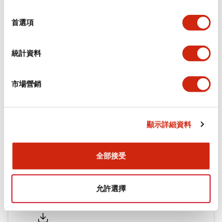
環境規範
選
擇
首選項
機械規格
統計資料
安裝和安裝規範
市場營銷
文件和檔案
顯示詳細資料
型錄和宣傳手冊
認證與標準
全部接受
允許選擇
Flush Silhouette LW系列 控制元件 (英文版)
2025/09/19
.PDF
1.23MB