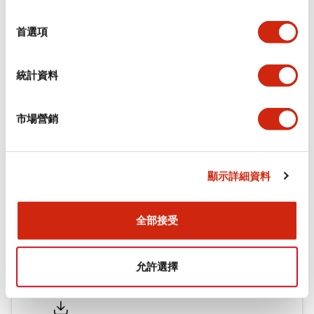
環境規範
選
擇
首選項
機械規格
統計資料
安裝和安裝規範
市場營銷
文件和檔案
顯示詳細資料
型錄和宣傳手冊
認證與標準
全部接受
允許選擇
Flush Silhouette LW系列 控制元件 (英文版)
2025/09/19
.PDF
1.23MB