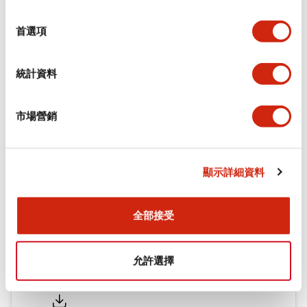
環境規範
選
擇
首選項
機械規格
統計資料
安裝和安裝規範
市場營銷
文件和檔案
顯示詳細資料
型錄和宣傳手冊
認證與標準
全部接受
允許選擇
Flush Silhouette LW系列 控制元件 (英文版)
2025/09/19
.PDF
1.23MB