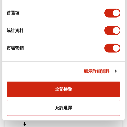
環境規範
選
擇
首選項
機械規格
統計資料
安裝和安裝規範
市場營銷
文件和檔案
顯示詳細資料
型錄和宣傳手冊
CAD檔
認證與標準
全部接受
允許選擇
Flush Silhouette LW系列 控制元件 (英文版)
2025/09/19
.PDF
1.23MB