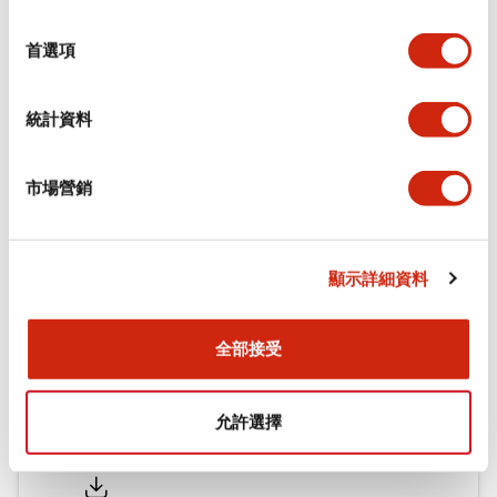
環境規範
選
擇
首選項
機械規格
統計資料
安裝和安裝規範
市場營銷
文件和檔案
顯示詳細資料
型錄和宣傳手冊
CAD檔
認證與標準
全部接受
允許選擇
Flush Silhouette LW系列 控制元件 (英文版)
2025/09/19
.PDF
1.23MB