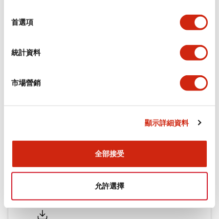
環境規範
選
擇
首選項
機械規格
統計資料
安裝和安裝規範
市場營銷
文件和檔案
顯示詳細資料
型錄和宣傳手冊
CAD檔
認證與標準
全部接受
允許選擇
Flush Silhouette LW系列 控制元件 (英文版)
2025/09/19
.PDF
1.23MB