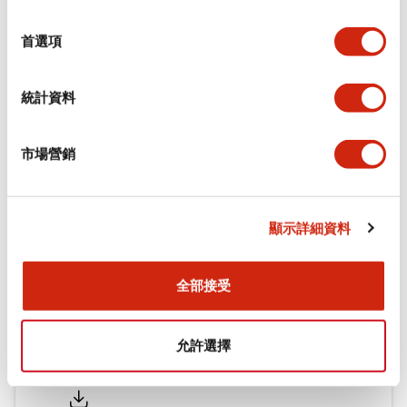
環境規範
選
擇
首選項
機械規格
統計資料
安裝和安裝規範
市場營銷
文件和檔案
顯示詳細資料
型錄和宣傳手冊
CAD檔
認證與標準
全部接受
允許選擇
Flush Silhouette LW系列 控制元件 (英文版)
2025/09/19
.PDF
1.23MB