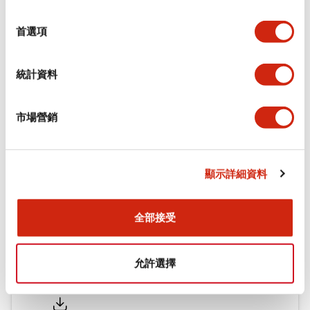
環境規範
選
擇
首選項
機械規格
統計資料
安裝和安裝規範
市場營銷
文件和檔案
顯示詳細資料
型錄和宣傳手冊
CAD檔
認證與標準
全部接受
允許選擇
Flush Silhouette LW系列 控制元件 (英文版)
2025/09/19
.PDF
1.23MB