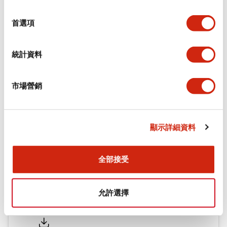
環境規範
選
擇
首選項
機械規格
統計資料
安裝和安裝規範
市場營銷
文件和檔案
顯示詳細資料
型錄和宣傳手冊
認證與標準
全部接受
允許選擇
Flush Silhouette LW系列 控制元件 (英文版)
2025/09/19
.PDF
1.23MB