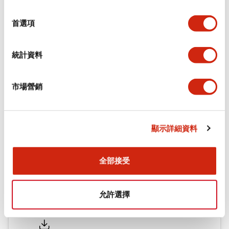
環境規範
選
擇
首選項
機械規格
統計資料
安裝和安裝規範
市場營銷
文件和檔案
顯示詳細資料
型錄和宣傳手冊
認證與標準
全部接受
允許選擇
Flush Silhouette LW系列 控制元件 (英文版)
2025/09/19
.PDF
1.23MB