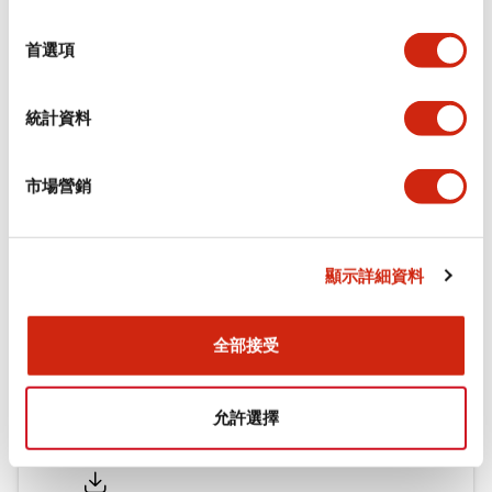
環境規範
選
擇
首選項
機械規格
統計資料
安裝和安裝規範
市場營銷
文件和檔案
顯示詳細資料
型錄和宣傳手冊
認證與標準
全部接受
允許選擇
Flush Silhouette LW系列 控制元件 (英文版)
2025/09/19
.PDF
1.23MB