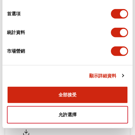
環境規範
選
擇
首選項
機械規格
統計資料
安裝和安裝規範
市場營銷
文件和檔案
顯示詳細資料
型錄和宣傳手冊
認證與標準
全部接受
允許選擇
Flush Silhouette LW系列 控制元件 (英文版)
2025/09/19
.PDF
1.23MB