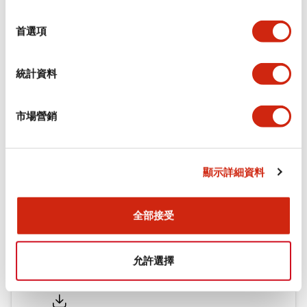
環境規範
選
擇
首選項
機械規格
統計資料
安裝和安裝規範
市場營銷
文件和檔案
顯示詳細資料
型錄和宣傳手冊
認證與標準
全部接受
允許選擇
Flush Silhouette LW系列 控制元件 (英文版)
2025/09/19
.PDF
1.23MB