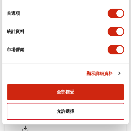
環境規範
選
擇
首選項
機械規格
統計資料
安裝和安裝規範
市場營銷
文件和檔案
顯示詳細資料
型錄和宣傳手冊
認證與標準
全部接受
允許選擇
Flush Silhouette LW系列 控制元件 (英文版)
2025/09/19
.PDF
1.23MB