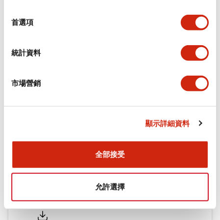
環境規範
選
擇
首選項
機械規格
統計資料
安裝和安裝規範
市場營銷
文件和檔案
顯示詳細資料
型錄和宣傳手冊
認證與標準
全部接受
允許選擇
Flush Silhouette LW系列 控制元件 (英文版)
2025/09/19
.PDF
1.23MB