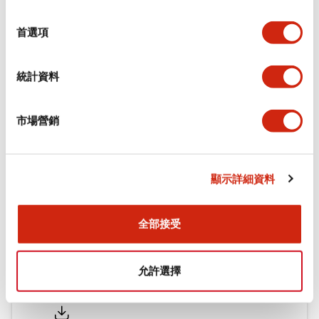
環境規範
選
擇
首選項
機械規格
統計資料
安裝和安裝規範
市場營銷
文件和檔案
顯示詳細資料
型錄和宣傳手冊
CAD檔
認證與標準
全部接受
允許選擇
Flush Silhouette LW系列 控制元件 (英文版)
2025/09/19
.PDF
1.23MB