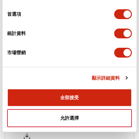
環境規範
選
擇
首選項
機械規格
統計資料
安裝和安裝規範
市場營銷
文件和檔案
顯示詳細資料
型錄和宣傳手冊
認證與標準
全部接受
允許選擇
Flush Silhouette LW系列 控制元件 (英文版)
2025/09/19
.PDF
1.23MB