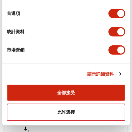
環境規範
選
擇
首選項
機械規格
統計資料
安裝和安裝規範
市場營銷
文件和檔案
顯示詳細資料
型錄和宣傳手冊
CAD檔
認證與標準
全部接受
允許選擇
Flush Silhouette LW系列 控制元件 (英文版)
2025/09/19
.PDF
1.23MB