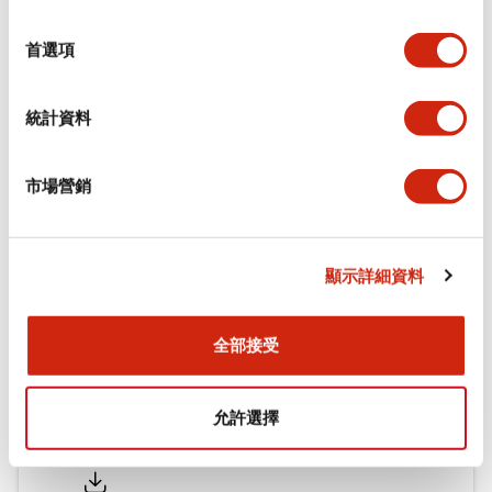
環境規範
選
擇
首選項
機械規格
統計資料
安裝和安裝規範
市場營銷
文件和檔案
顯示詳細資料
型錄和宣傳手冊
認證與標準
全部接受
允許選擇
Flush Silhouette LW系列 控制元件 (英文版)
2025/09/19
.PDF
1.23MB