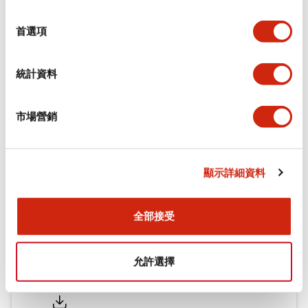
環境規範
選
擇
首選項
機械規格
統計資料
安裝和安裝規範
市場營銷
文件和檔案
顯示詳細資料
型錄和宣傳手冊
認證與標準
全部接受
允許選擇
Flush Silhouette LW系列 控制元件 (英文版)
2025/09/19
.PDF
1.23MB