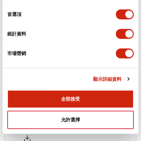
環境規範
選
擇
首選項
機械規格
統計資料
安裝和安裝規範
市場營銷
文件和檔案
顯示詳細資料
型錄和宣傳手冊
認證與標準
全部接受
允許選擇
Flush Silhouette LW系列 控制元件 (英文版)
2025/09/19
.PDF
1.23MB