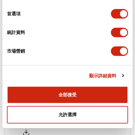
環境規範
選
擇
首選項
機械規格
統計資料
安裝和安裝規範
市場營銷
文件和檔案
顯示詳細資料
型錄和宣傳手冊
認證與標準
全部接受
允許選擇
Flush Silhouette LW系列 控制元件 (英文版)
2025/09/19
.PDF
1.23MB