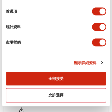
環境規範
選
擇
首選項
機械規格
統計資料
安裝和安裝規範
市場營銷
文件和檔案
顯示詳細資料
型錄和宣傳手冊
認證與標準
全部接受
允許選擇
Flush Silhouette LW系列 控制元件 (英文版)
2025/09/19
.PDF
1.23MB