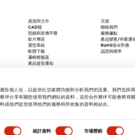
資源與文件
支援
CAD檔
聯絡我們
型錄和宣傳手冊
服務據點
影片專區
產品變更/停產通
選型系統
RoHS指令對應
軟體下載
認證與標準
邏輯模擬器
產品資安通知
內容和廣告個人化，以提供社交媒體功能和分析我們的流量。我們也與
作夥伴分享有關您使用我們網站的資料，這些合作夥伴可能會將有
資料或他們從您使用他們的服務時所收集的資料相結合。
統計資料
市場營銷
產品詳情
主要特點
規格
文件和檔案