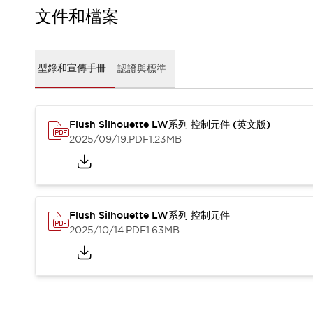
CAD檔
文件和檔案
型錄和宣傳手冊
影片專區
選型系統
型錄和宣傳手冊
認證與標準
軟體下載
邏輯模擬器
產品資安通知
最新消息
Flush Silhouette LW系列 控制元件 (英文版)
新聞中心
2025/09/19
.PDF
1.23MB
活動
促銷活動
部落格
支援
Flush Silhouette LW系列 控制元件
聯絡我們
服務據點
2025/10/14
.PDF
1.63MB
產品變更/停產通知
RoHS指令對應
認證與標準