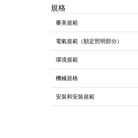
瀏覽全部
規格
機器人
使人機協作更安全、更高效
審美規範
發揮協作機器人潛力的安全措施
瀏覽全部
半導體
電氣規範（額定照明部分）
提高半導體製造裝置設計自由度的方法
瞬間完成開關的更換，避免停機時間拉長
充分對應安全標準
瀏覽全部
環境規範
瀏覽全部
解決方案
機械規格
IIoT（工業物聯網）
去面板化
RFID 認證
安全及其未來
安裝和安裝規範
安全及其未來 | 解決⽅案
瀏覽全部
從基礎了解安全元件
瀏覽全部
資源與文件