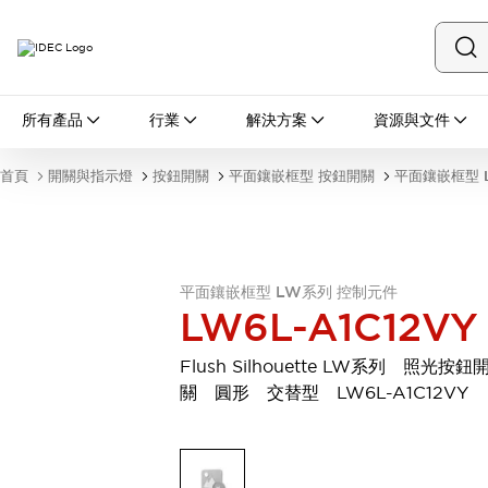
所有產品
所有產品
行業
解決方案
資源與文件
開關與指示燈
按鈕開關
首頁
開關與指示燈
按鈕開關
平面鑲嵌框型 按鈕開關
平面鑲嵌框型 
指示燈和蜂鳴器
瀏覽全部
安全與防爆
安全設備
防爆設備
瀏覽全部
平面鑲嵌框型 LW系列 控制元件
LW6L-A1C12VY
盤櫃
繼電器·計時器
Flush Silhouette LW系列 照光按鈕
電源供應器
關 圓形 交替型 LW6L-A1C12VY
回路保護器
LED照明裝置
端子台
瀏覽全部
自動化