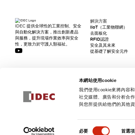
解決方案
IDEC 提供全球性的工業控制、安全
IIoT（工業物聯網）
與自動化解決方案，推出創新產品
去面板化
與服務，提升現場作業效率與安全
RFID認證
性，更致力於守護人類福祉。
安全及其未來
從基礎了解安全元件
訂閱我們的電子報，獲取我們的最新訊息!
本網站使用cookie
訂閱
我們使用cookie來將
社交媒體、廣告和分析合
與您所提供給他們的其他
© 2026 IDEC Corporation
隱私權政策
使用條款
同
必要
首選項
意