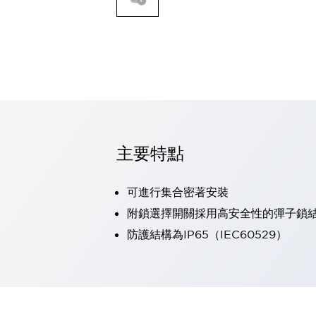
可程式控制器
可程式人機介面
工業乙太網路設備
瀏覽全部
自動識別
自動識別
感測器
瀏覽全部
行業
汽車
主要特點
工業機器人的潛在風險，從第三者角度徹底驗證
減少安全柵內的人身事故
可進行集合密著安裝
兼顧良好的視認性及減少維修工時
最適合小型裝置的安全對策
瀏覽全部
附鎖選擇開關採用高安全性的彈子鎖
工具機
防護結構為IP65（IEC60529）
降低機床成本的技巧簡單的讓人意外
尋找讓機床更小型化的可能性
從外觀設計的觀點提升機床的附加價值
預防導致機器故障的「瞬停」
3位置促動開關確保綜合加工中心機的安全性