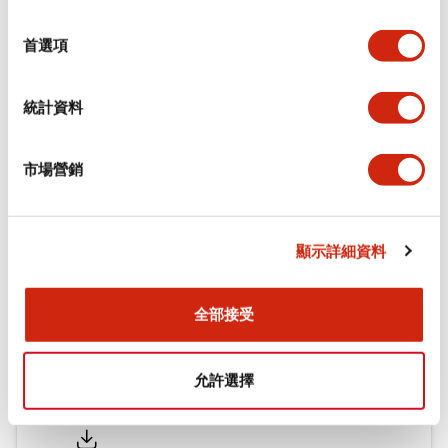
環境規範
選
擇
首選項
機械規格
統計資料
安裝和安裝規範
市場營銷
文件和檔案
顯示詳細資料
型錄和宣傳手冊
認證與標準
全部接受
允許選擇
Flush Silhouette LW系列 控制元件 (英文版)
2025/09/19
.PDF
1.23MB