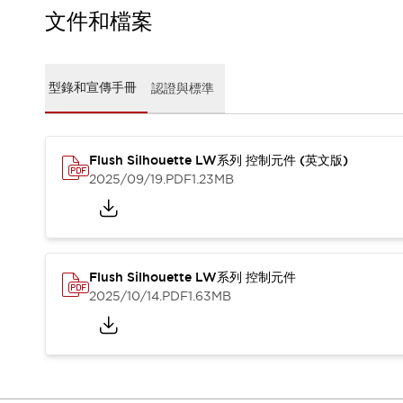
CAD檔
文件和檔案
型錄和宣傳手冊
影片專區
選型系統
型錄和宣傳手冊
認證與標準
軟體下載
邏輯模擬器
產品資安通知
最新消息
Flush Silhouette LW系列 控制元件 (英文版)
新聞中心
2025/09/19
.PDF
1.23MB
活動
促銷活動
部落格
支援
Flush Silhouette LW系列 控制元件
聯絡我們
服務據點
2025/10/14
.PDF
1.63MB
產品變更/停產通知
RoHS指令對應
認證與標準