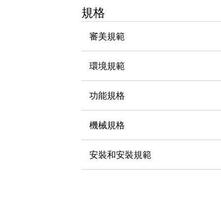
瀏覽全部
規格
機器人
使人機協作更安全、更高效
審美規範
發揮協作機器人潛力的安全措施
瀏覽全部
半導體
環境規範
提高半導體製造裝置設計自由度的方法
瞬間完成開關的更換，避免停機時間拉長
充分對應安全標準
瀏覽全部
功能規格
瀏覽全部
解決方案
機械規格
IIoT（工業物聯網）
去面板化
RFID 認證
安全及其未來
安裝和安裝規範
安全及其未來 | 解決⽅案
瀏覽全部
從基礎了解安全元件
瀏覽全部
資源與文件