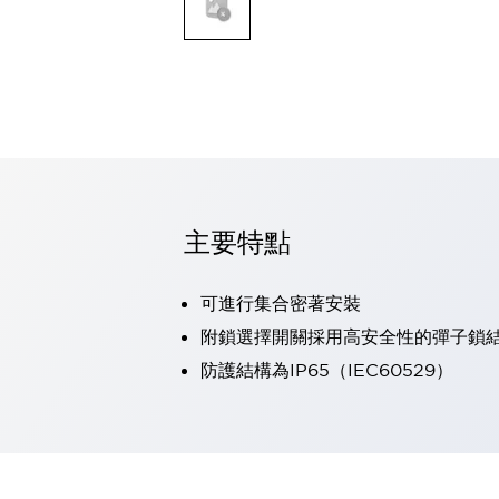
可程式控制器
可程式人機介面
工業乙太網路設備
瀏覽全部
自動識別
自動識別
感測器
瀏覽全部
行業
汽車
主要特點
工業機器人的潛在風險，從第三者角度徹底驗證
減少安全柵內的人身事故
可進行集合密著安裝
兼顧良好的視認性及減少維修工時
最適合小型裝置的安全對策
瀏覽全部
附鎖選擇開關採用高安全性的彈子鎖
工具機
防護結構為IP65（IEC60529）
降低機床成本的技巧簡單的讓人意外
尋找讓機床更小型化的可能性
從外觀設計的觀點提升機床的附加價值
預防導致機器故障的「瞬停」
3位置促動開關確保綜合加工中心機的安全性