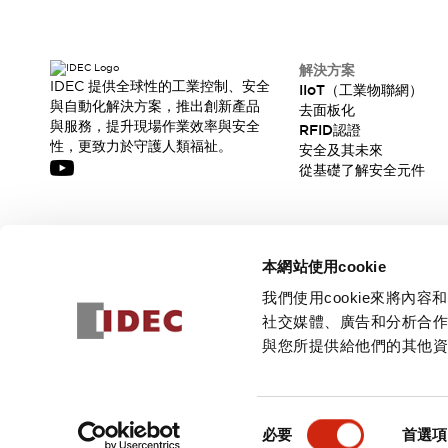
解決方案
IDEC 提供全球性的工業控制、安全
IIoT（工業物聯網）
與自動化解決方案，推出創新產品
去面板化
與服務，提升現場作業效率與安全
RFID認證
性，更致力於守護人類福祉。
安全及其未來
從基礎了解安全元件
訂閱我們的電子報，獲取我們的最新訊息!
本網站使用cookie
訂閱
我們使用cookie來將
社交媒體、廣告和分析合
與您所提供給他們的其他
© 2026 IDEC Corporation
隱私權政策
使用條款
同
必要
首選項
意