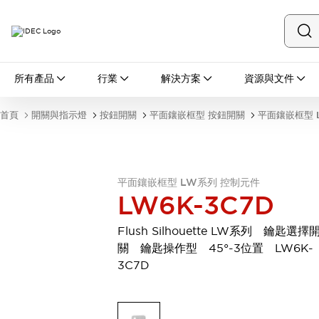
所有產品
所有產品
行業
解決方案
資源與文件
開關與指示燈
按鈕開關
首頁
開關與指示燈
按鈕開關
平面鑲嵌框型 按鈕開關
平面鑲嵌框型 
指示燈和蜂鳴器
瀏覽全部
安全與防爆
安全設備
防爆設備
平面鑲嵌框型 LW系列 控制元件
瀏覽全部
LW6K-3C7D
盤櫃
繼電器·計時器
Flush Silhouette LW系列 鑰匙選擇
電源供應器
關 鑰匙操作型 45°-3位置 LW6K-
回路保護器
3C7D
LED照明裝置
端子台
瀏覽全部
自動化