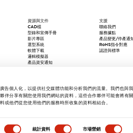
資源與文件
支援
CAD檔
聯絡我們
型錄和宣傳手冊
服務據點
影片專區
產品變更/停產通
選型系統
RoHS指令對應
軟體下載
認證與標準
邏輯模擬器
產品資安通知
內容和廣告個人化，以提供社交媒體功能和分析我們的流量。我們也與
作夥伴分享有關您使用我們網站的資料，這些合作夥伴可能會將有
資料或他們從您使用他們的服務時所收集的資料相結合。
統計資料
市場營銷
產品詳情
主要特點
規格
文件和檔案