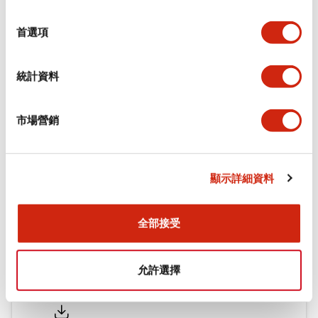
功能規格
選
擇
首選項
機械規格
統計資料
安裝和安裝規範
市場營銷
文件和檔案
顯示詳細資料
型錄和宣傳手冊
認證與標準
全部接受
允許選擇
Flush Silhouette LW系列 控制元件 (英文版)
2025/09/19
.PDF
1.23MB