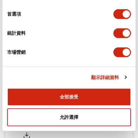
功能規格
選
擇
首選項
機械規格
統計資料
安裝和安裝規範
市場營銷
文件和檔案
顯示詳細資料
型錄和宣傳手冊
認證與標準
全部接受
允許選擇
Flush Silhouette LW系列 控制元件 (英文版)
2025/09/19
.PDF
1.23MB