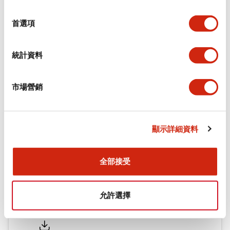
功能規格
選
擇
首選項
機械規格
統計資料
安裝和安裝規範
市場營銷
文件和檔案
顯示詳細資料
型錄和宣傳手冊
認證與標準
全部接受
允許選擇
Flush Silhouette LW系列 控制元件 (英文版)
2025/09/19
.PDF
1.23MB