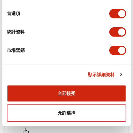
功能規格
選
擇
首選項
機械規格
統計資料
安裝和安裝規範
市場營銷
文件和檔案
顯示詳細資料
型錄和宣傳手冊
認證與標準
全部接受
允許選擇
Flush Silhouette LW系列 控制元件 (英文版)
2025/09/19
.PDF
1.23MB