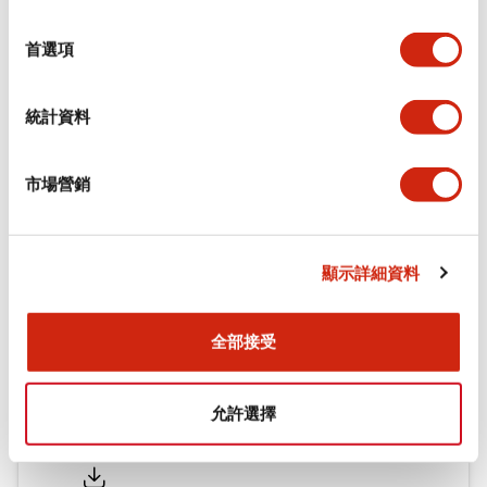
功能規格
選
擇
首選項
機械規格
統計資料
安裝和安裝規範
市場營銷
文件和檔案
顯示詳細資料
型錄和宣傳手冊
認證與標準
全部接受
允許選擇
Flush Silhouette LW系列 控制元件 (英文版)
2025/09/19
.PDF
1.23MB