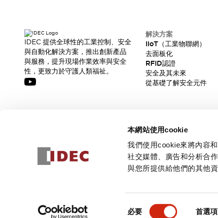
解決方案
IDEC 提供全球性的工業控制、安全
IIoT（工業物聯網）
與自動化解決方案，推出創新產品
去面板化
與服務，提升現場作業效率與安全
RFID認證
性，更致力於守護人類福祉。
安全及其未來
從基礎了解安全元件
訂閱我們的電子報，獲取我們的最新訊息!
本網站使用cookie
訂閱
我們使用cookie來將
社交媒體、廣告和分析合
與您所提供給他們的其他
© 2026 IDEC Corporation
隱私權政策
使用條款
同
必要
首選項
意