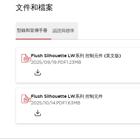
CAD檔
文件和檔案
型錄和宣傳手冊
影片專區
選型系統
型錄和宣傳手冊
認證與標準
軟體下載
邏輯模擬器
產品資安通知
最新消息
Flush Silhouette LW系列 控制元件 (英文版)
新聞中心
2025/09/19
.PDF
1.23MB
活動
促銷活動
部落格
支援
Flush Silhouette LW系列 控制元件
聯絡我們
服務據點
2025/10/14
.PDF
1.63MB
產品變更/停產通知
RoHS指令對應
認證與標準