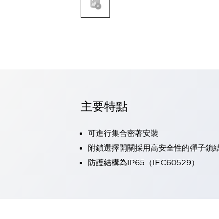
可程式控制器
可程式人機介面
工業乙太網路設備
瀏覽全部
自動識別
自動識別
感測器
瀏覽全部
行業
汽車
主要特點
工業機器人的潛在風險，從第三者角度徹底驗證
減少安全柵內的人身事故
可進行集合密著安裝
兼顧良好的視認性及減少維修工時
最適合小型裝置的安全對策
瀏覽全部
附鎖選擇開關採用高安全性的彈子鎖
工具機
防護結構為IP65（IEC60529）
降低機床成本的技巧簡單的讓人意外
尋找讓機床更小型化的可能性
從外觀設計的觀點提升機床的附加價值
預防導致機器故障的「瞬停」
3位置促動開關確保綜合加工中心機的安全性