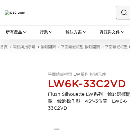
所有產品
所有產品
行業
解決方案
資源與文件
開關與指示燈
按鈕開關
首頁
開關與指示燈
按鈕開關
平面鑲嵌框型 按鈕開關
平面鑲嵌框型 
指示燈和蜂鳴器
瀏覽全部
安全與防爆
安全設備
防爆設備
平面鑲嵌框型 LW系列 控制元件
瀏覽全部
LW6K-33C2VD
盤櫃
繼電器·計時器
Flush Silhouette LW系列 鑰匙選擇
電源供應器
關 鑰匙操作型 45°-3位置 LW6K-
回路保護器
33C2VD
LED照明裝置
端子台
瀏覽全部
自動化