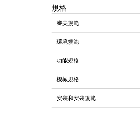
瀏覽全部
規格
機器人
使人機協作更安全、更高效
審美規範
發揮協作機器人潛力的安全措施
瀏覽全部
半導體
環境規範
提高半導體製造裝置設計自由度的方法
瞬間完成開關的更換，避免停機時間拉長
充分對應安全標準
瀏覽全部
功能規格
瀏覽全部
解決方案
機械規格
IIoT（工業物聯網）
去面板化
RFID 認證
安全及其未來
安裝和安裝規範
安全及其未來 | 解決⽅案
瀏覽全部
從基礎了解安全元件
瀏覽全部
資源與文件