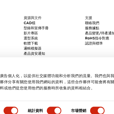
資源與文件
支援
CAD檔
聯絡我們
型錄和宣傳手冊
服務據點
影片專區
產品變更/停產通
選型系統
RoHS指令對應
軟體下載
認證與標準
邏輯模擬器
產品資安通知
內容和廣告個人化，以提供社交媒體功能和分析我們的流量。我們也與
作夥伴分享有關您使用我們網站的資料，這些合作夥伴可能會將有
資料或他們從您使用他們的服務時所收集的資料相結合。
統計資料
市場營銷
產品詳情
主要特點
規格
文件和檔案