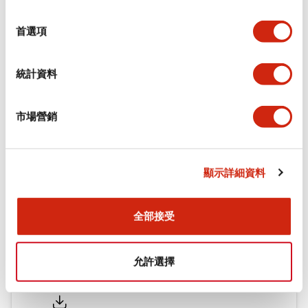
功能規格
選
擇
首選項
機械規格
統計資料
安裝和安裝規範
市場營銷
文件和檔案
顯示詳細資料
型錄和宣傳手冊
CAD檔
認證與標準
全部接受
允許選擇
Flush Silhouette LW系列 控制元件 (英文版)
2025/09/19
.PDF
1.23MB