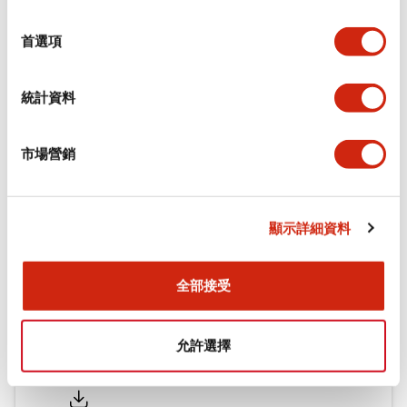
功能規格
選
擇
首選項
機械規格
統計資料
安裝和安裝規範
市場營銷
文件和檔案
顯示詳細資料
型錄和宣傳手冊
CAD檔
認證與標準
技術文件
全部接受
允許選擇
Flush Silhouette LW系列 控制元件 (英文版)
2025/09/19
.PDF
1.23MB