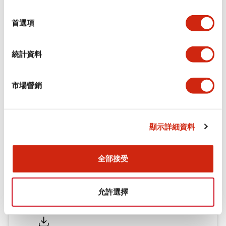
功能規格
選
擇
首選項
機械規格
統計資料
安裝和安裝規範
市場營銷
文件和檔案
顯示詳細資料
型錄和宣傳手冊
認證與標準
全部接受
允許選擇
Flush Silhouette LW系列 控制元件 (英文版)
2025/09/19
.PDF
1.23MB