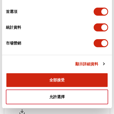
功能規格
選
擇
首選項
機械規格
統計資料
安裝和安裝規範
市場營銷
文件和檔案
顯示詳細資料
型錄和宣傳手冊
認證與標準
全部接受
允許選擇
Flush Silhouette LW系列 控制元件 (英文版)
2025/09/19
.PDF
1.23MB