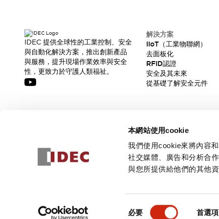
解決方案
IDEC 提供全球性的工業控制、安全
IIoT（工業物聯網）
與自動化解決方案，推出創新產品
去面板化
與服務，提升現場作業效率與安全
RFID認證
性，更致力於守護人類福祉。
安全及其未來
從基礎了解安全元件
訂閱我們的電子報，獲取我們的最新訊息!
本網站使用cookie
訂閱
我們使用cookie來將
社交媒體、廣告和分析合
與您所提供給他們的其他
© 2026 IDEC Corporation
隱私權政策
使用條款
同
必要
首選項
意