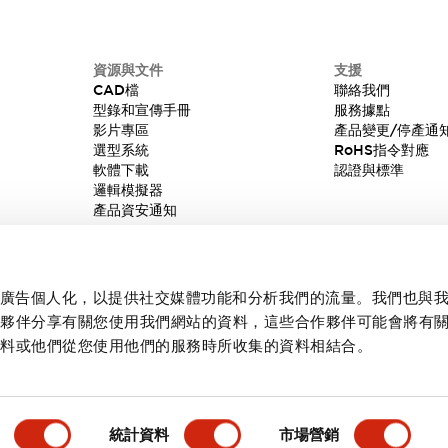
資源與文件
支援
CAD檔
聯絡我們
型錄和宣傳手冊
服務據點
影片專區
產品變更/停產通
選型系統
RoHS指令對應
軟體下載
認證與標準
邏輯模擬器
產品資安通知
內容和廣告個人化，以提供社交媒體功能和分析我們的流量。我們也與
作夥伴分享有關您使用我們網站的資料，這些合作夥伴可能會將有
資料或他們從您使用他們的服務時所收集的資料相結合。
統計資料
市場營銷
產品詳情
主要特點
規格
文件和檔案