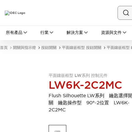
所有產品
所有產品
行業
解決方案
資源與文件
開關與指示燈
按鈕開關
首頁
開關與指示燈
按鈕開關
平面鑲嵌框型 按鈕開關
平面鑲嵌框型 
指示燈和蜂鳴器
瀏覽全部
安全與防爆
安全設備
防爆設備
平面鑲嵌框型 LW系列 控制元件
瀏覽全部
LW6K-2C2MC
盤櫃
繼電器·計時器
Flush Silhouette LW系列 鑰匙選擇
電源供應器
關 鑰匙操作型 90°-2位置 LW6K-
回路保護器
2C2MC
LED照明裝置
端子台
瀏覽全部
自動化