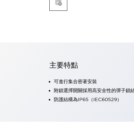
可程式控制器
可程式人機介面
工業乙太網路設備
瀏覽全部
自動識別
自動識別
感測器
瀏覽全部
行業
汽車
主要特點
工業機器人的潛在風險，從第三者角度徹底驗證
減少安全柵內的人身事故
可進行集合密著安裝
兼顧良好的視認性及減少維修工時
最適合小型裝置的安全對策
瀏覽全部
附鎖選擇開關採用高安全性的彈子鎖
工具機
防護結構為IP65（IEC60529）
降低機床成本的技巧簡單的讓人意外
尋找讓機床更小型化的可能性
從外觀設計的觀點提升機床的附加價值
預防導致機器故障的「瞬停」
3位置促動開關確保綜合加工中心機的安全性