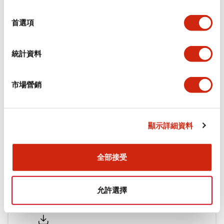
功能規格
選
擇
首選項
機械規格
統計資料
安裝和安裝規範
市場營銷
文件和檔案
顯示詳細資料
型錄和宣傳手冊
認證與標準
全部接受
允許選擇
Flush Silhouette LW系列 控制元件 (英文版)
2025/09/19
.PDF
1.23MB