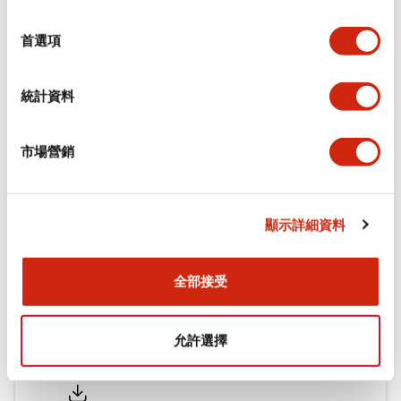
功能規格
選
擇
首選項
機械規格
統計資料
安裝和安裝規範
市場營銷
文件和檔案
顯示詳細資料
型錄和宣傳手冊
認證與標準
全部接受
允許選擇
Flush Silhouette LW系列 控制元件 (英文版)
2025/09/19
.PDF
1.23MB