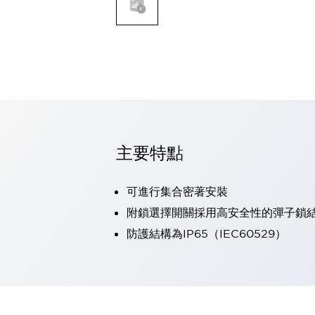
可程式控制器
可程式人機介面
工業乙太網路設備
瀏覽全部
自動識別
自動識別
感測器
瀏覽全部
行業
汽車
主要特點
工業機器人的潛在風險，從第三者角度徹底驗證
減少安全柵內的人身事故
可進行集合密著安裝
兼顧良好的視認性及減少維修工時
最適合小型裝置的安全對策
瀏覽全部
附鎖選擇開關採用高安全性的彈子鎖
工具機
防護結構為IP65（IEC60529）
降低機床成本的技巧簡單的讓人意外
尋找讓機床更小型化的可能性
從外觀設計的觀點提升機床的附加價值
預防導致機器故障的「瞬停」
3位置促動開關確保綜合加工中心機的安全性