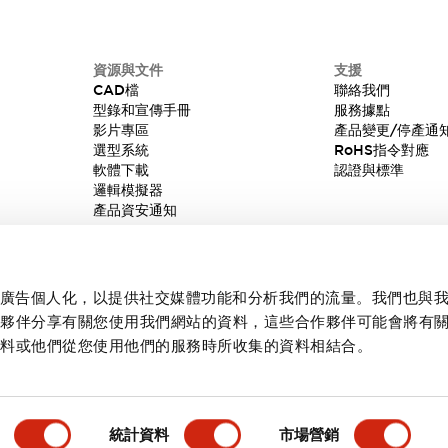
資源與文件
支援
CAD檔
聯絡我們
型錄和宣傳手冊
服務據點
影片專區
產品變更/停產通
選型系統
RoHS指令對應
軟體下載
認證與標準
邏輯模擬器
產品資安通知
內容和廣告個人化，以提供社交媒體功能和分析我們的流量。我們也與
作夥伴分享有關您使用我們網站的資料，這些合作夥伴可能會將有
資料或他們從您使用他們的服務時所收集的資料相結合。
統計資料
市場營銷
產品詳情
主要特點
規格
文件和檔案