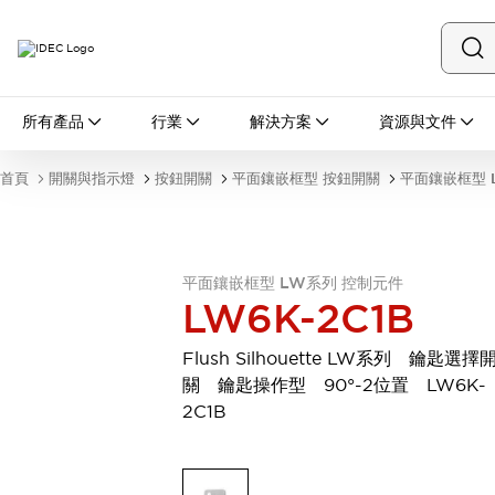
所有產品
所有產品
行業
解決方案
資源與文件
開關與指示燈
按鈕開關
首頁
開關與指示燈
按鈕開關
平面鑲嵌框型 按鈕開關
平面鑲嵌框型 
指示燈和蜂鳴器
瀏覽全部
安全與防爆
安全設備
防爆設備
平面鑲嵌框型 LW系列 控制元件
瀏覽全部
LW6K-2C1B
盤櫃
繼電器·計時器
Flush Silhouette LW系列 鑰匙選擇
電源供應器
關 鑰匙操作型 90°-2位置 LW6K-
回路保護器
2C1B
LED照明裝置
端子台
瀏覽全部
自動化