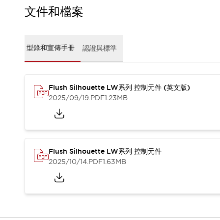
CAD檔
文件和檔案
型錄和宣傳手冊
影片專區
選型系統
型錄和宣傳手冊
認證與標準
軟體下載
邏輯模擬器
產品資安通知
最新消息
Flush Silhouette LW系列 控制元件 (英文版)
新聞中心
2025/09/19
.PDF
1.23MB
活動
促銷活動
部落格
支援
Flush Silhouette LW系列 控制元件
聯絡我們
服務據點
2025/10/14
.PDF
1.63MB
產品變更/停產通知
RoHS指令對應
認證與標準