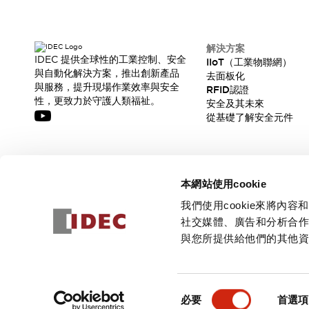
解決方案
IDEC 提供全球性的工業控制、安全
IIoT（工業物聯網）
與自動化解決方案，推出創新產品
去面板化
與服務，提升現場作業效率與安全
RFID認證
性，更致力於守護人類福祉。
安全及其未來
從基礎了解安全元件
訂閱我們的電子報，獲取我們的最新訊息!
本網站使用cookie
訂閱
我們使用cookie來將
社交媒體、廣告和分析合
與您所提供給他們的其他
© 2026 IDEC Corporation
隱私權政策
使用條款
同
必要
首選項
意