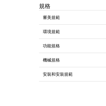
瀏覽全部
規格
機器人
使人機協作更安全、更高效
審美規範
發揮協作機器人潛力的安全措施
瀏覽全部
半導體
環境規範
提高半導體製造裝置設計自由度的方法
瞬間完成開關的更換，避免停機時間拉長
充分對應安全標準
瀏覽全部
功能規格
瀏覽全部
解決方案
機械規格
IIoT（工業物聯網）
去面板化
RFID 認證
安全及其未來
安裝和安裝規範
安全及其未來 | 解決⽅案
瀏覽全部
從基礎了解安全元件
瀏覽全部
資源與文件