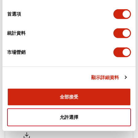
功能規格
選
擇
首選項
機械規格
統計資料
安裝和安裝規範
市場營銷
文件和檔案
顯示詳細資料
型錄和宣傳手冊
認證與標準
全部接受
允許選擇
Flush Silhouette LW系列 控制元件 (英文版)
2025/09/19
.PDF
1.23MB