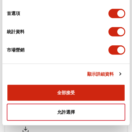
功能規格
選
擇
首選項
機械規格
統計資料
安裝和安裝規範
市場營銷
文件和檔案
顯示詳細資料
型錄和宣傳手冊
認證與標準
全部接受
允許選擇
Flush Silhouette LW系列 控制元件 (英文版)
2025/09/19
.PDF
1.23MB